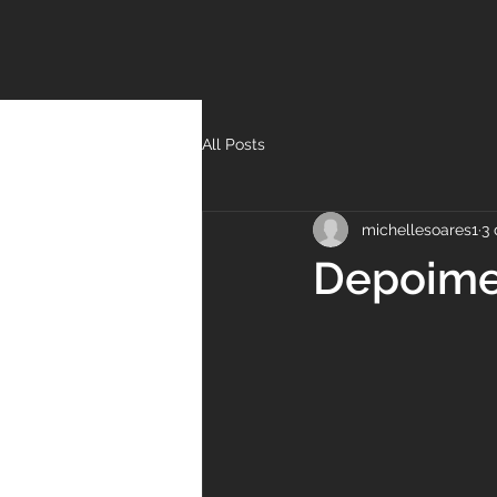
All Posts
michellesoares1
3 
Depoimen