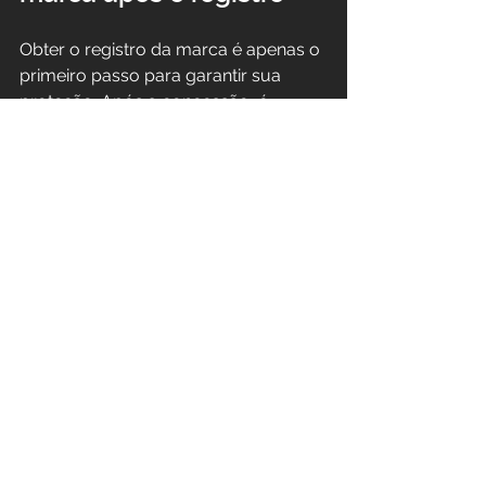
Obter o registro da marca é apenas o 
primeiro passo para garantir sua 
proteção. Após a concessão, é 
fundamental adotar medidas para 
manter a exclusividade e evitar o uso 
indevido por terceiros. Algumas 
recomendações práticas incluem:
Monitoramento constante
: 
Acompanhe o mercado e o INPI 
para identificar possíveis 
registros semelhantes ou cópias 
que possam prejudicar sua 
marca.  
Uso correto da marca
: Utilize a 
marca registrada em todos os 
seus produtos, embalagens, 