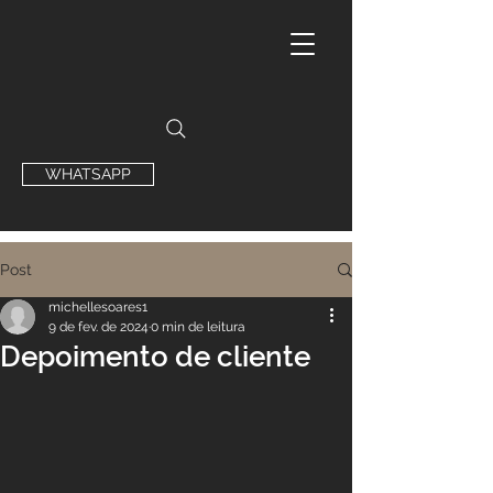
WHATSAPP
Post
michellesoares1
9 de fev. de 2024
0 min de leitura
Depoimento de cliente